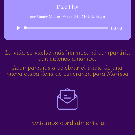
Dale Play
por
Mandy Moore
|
When Will My Life Begin
Reproductor
00:00
de
audio
La vida se vuelve más hermosa al compartirla
con quienes amamos.
Acompáñanos a celebrar el inicio de una
nueva etapa llena de esperanza para Marissa
Invitamos cordialmente a: