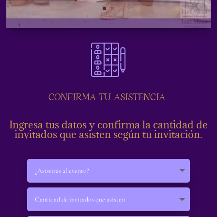
CONFIRMA TU ASISTENCIA
Ingresa tus datos y confirma la cantidad de
invitados que asisten según tu invitación.