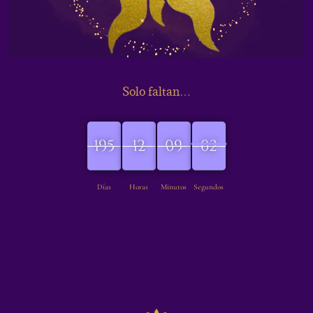
Solo faltan…
195
12
09
05
195
00
00
12
09
08
04
04
Días
Horas
Minutos
Segundos