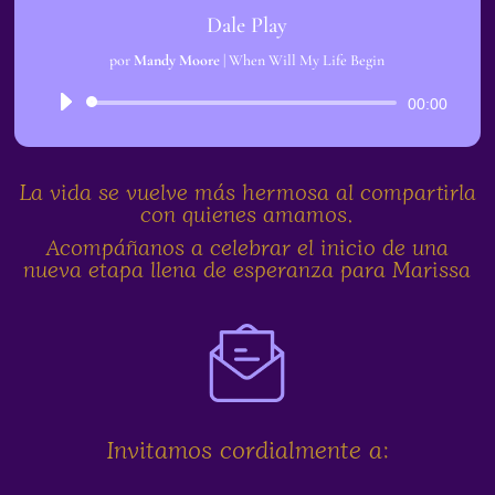
Dale Play
por
Mandy Moore
|
When Will My Life Begin
Reproductor
00:00
de
audio
La vida se vuelve más hermosa al compartirla
con quienes amamos.
Acompáñanos a celebrar el inicio de una
nueva etapa llena de esperanza para Marissa
Invitamos cordialmente a: