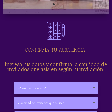
CONFIRMA TU ASISTENCIA
Ingresa tus datos y confirma la cantidad de
invitados que asisten según tu invitación.