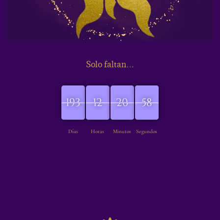
Solo faltan…
193
12
21
00
193
00
00
12
20
21
00
59
Días
Horas
Minutos
Segundos